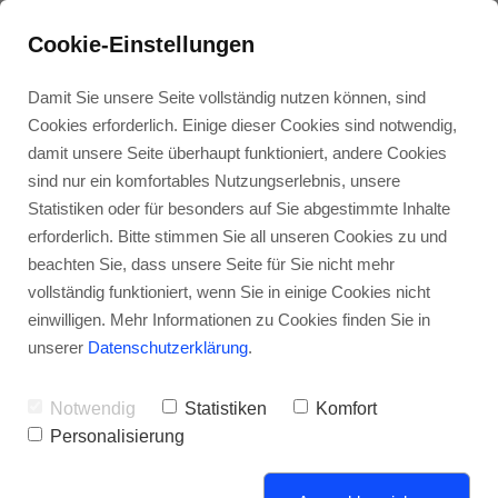
Cookie-Einstellungen
Damit Sie unsere Seite vollständig nutzen können, sind
Cookies erforderlich. Einige dieser Cookies sind notwendig,
damit unsere Seite überhaupt funktioniert, andere Cookies
sind nur ein komfortables Nutzungserlebnis, unsere
Kunden-
Energie-
Über
Kunden-
Stellen-
Statistiken oder für besonders auf Sie abgestimmte Inhalte
dienst
wende
uns
zufriedenheit
angebote
erforderlich. Bitte stimmen Sie all unseren Cookies zu und
beachten Sie, dass unsere Seite für Sie nicht mehr
Pillipp Haustechnik
vollständig funktioniert, wenn Sie in einige Cookies nicht
einwilligen. Mehr Informationen zu Cookies finden Sie in
unserer
Datenschutzerklärung
.
Notwendig
Statistiken
Komfort
Personalisierung
Werde Teil unseres Teams
und bewirb Dich jetzt!