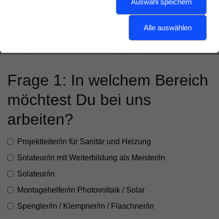
Auswahl speichern
Beantworte einfach diese 3 Fragen:
Alle auswählen
Frage 1: In welchem Bereich
möchtest Du bei uns
arbeiten?
Projektleiter/in für Sanitär und Heizung
Solateur/in mit Weiterbildung als Meister/in
Solateur/in
Montagehelfer/in Photovoltaik / Solar
Spengler/in / Klempner/in / Flaschner/in