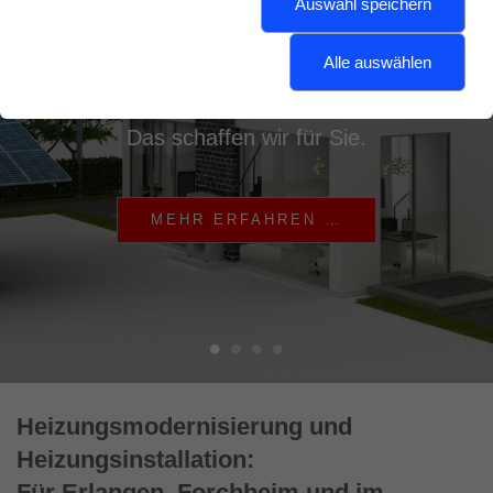
Solarstrom
Auswahl speichern
Alle auswählen
Energiekosten senken, die Natur schonen
und trotzdem ein wohlig warmes Zuhause:
Das schaffen wir für Sie.
MEHR ERFAHREN …
Heizungsmodernisierung und
Heizungsinstallation:
Für Erlangen, Forchheim und im