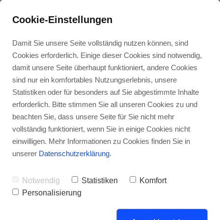
Cookie-Einstellungen
Kunden-
Energie-
Über
Kunden-
Stellen-
Damit Sie unsere Seite vollständig nutzen können, sind
dienst
wende
uns
zufriedenheit
angebote
Cookies erforderlich. Einige dieser Cookies sind notwendig,
damit unsere Seite überhaupt funktioniert, andere Cookies
Pillipp Haustechnik
sind nur ein komfortables Nutzungserlebnis, unsere
Statistiken oder für besonders auf Sie abgestimmte Inhalte
erforderlich. Bitte stimmen Sie all unseren Cookies zu und
beachten Sie, dass unsere Seite für Sie nicht mehr
vollständig funktioniert, wenn Sie in einige Cookies nicht
einwilligen. Mehr Informationen zu Cookies finden Sie in
unserer
Datenschutzerklärung
.
Spenglerei
Notwendig
Statistiken
Komfort
Wir steigen Ihnen gerne aufs
Personalisierung
Dach und kümmern uns darum,