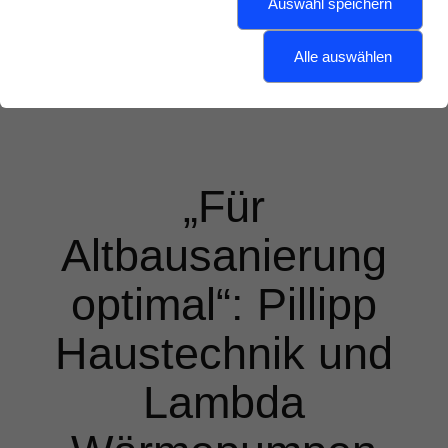
Auswahl speichern
Alle auswählen
„Für
Altbausanierung
optimal“: Pillipp
Haustechnik und
Lambda