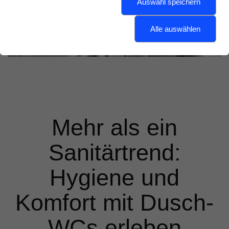
Auswahl speichern
Alle auswählen
Mehr als ein
Sanitärtrend:
Hygiene und
Komfort mit Dusch-
WCs erleben