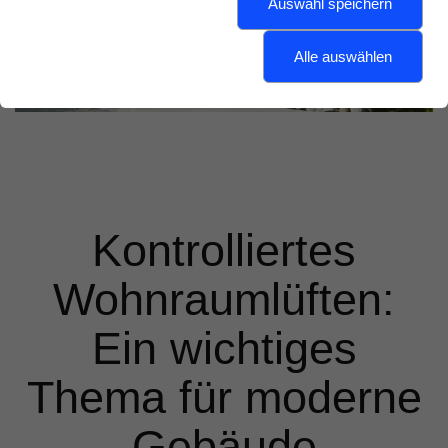
Auswahl speichern
Alle auswählen
Kontrolliertes
Wohnraumlüften:
Ein wichtiges
Thema für moderne
Gebäude