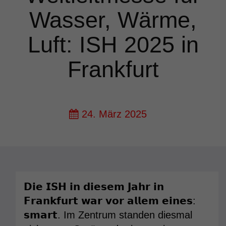
Wasser, Wärme,
Luft: ISH 2025 in
Frankfurt
24. März 2025
𝗗𝗶𝗲 𝗜𝗦𝗛 𝗶𝗻 𝗱𝗶𝗲𝘀𝗲𝗺 𝗝𝗮𝗵𝗿 𝗶𝗻
𝗙𝗿𝗮𝗻𝗸𝗳𝘂𝗿𝘁 𝘄𝗮𝗿 𝘃𝗼𝗿 𝗮𝗹𝗹𝗲𝗺 𝗲𝗶𝗻𝗲𝘀:
𝘀𝗺𝗮𝗿𝘁. Im Zentrum standen diesmal